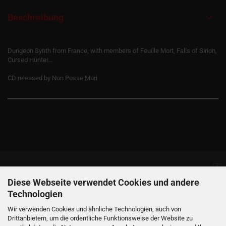
Beschreibung
Dungeon Synth from France, with members of Feuille Mort, Falls of Sirion,
Cursed Hunter...
CD released by Non Posse Mori
Informationen
Diese Webseite verwendet Cookies und andere
Technologien
Produkte
Wir verwenden Cookies und ähnliche Technologien, auch von
Drittanbietern, um die ordentliche Funktionsweise der Website zu