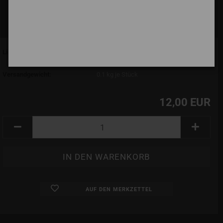
Lieferzeit:
7 Tage (abroad may vary)
(Ausland abweichend)
Versandgewicht:
0.1
kg je Stück
12,00 EUR
AUF DEN MERKZETTEL