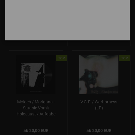
the Flower of Life
(MLP)
19,00 EUR
11,50 EUR
TOP
TOP
Moloch / Morigana -
V.G.F. / Warhorness
Satanic Vomit
(LP)
Holocaust / Aufgabe
(LP)
ab 20,00 EUR
ab 20,00 EUR