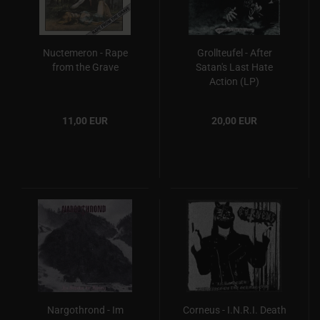
Nuctemeron - Rape
Grollteufel - After
from the Grave
Satan's Last Hate
Action (LP)
11,00 EUR
20,00 EUR
Nargothrond - Im
Corneus - I.N.R.I. Death