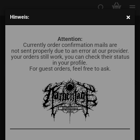
Hinweis:
Unterkategorie 1
Attention:
Currently order confirmation mails are
not sent properly due to an error at our provider.
Sortieren nach
pro Seite
Sortieren nach
16 pro Seite
your orders still work, you can check their status
in your profile.
For guest orders, feel free to ask.
1
2
3
4
»
TOP
TOP
The True Werwolf /
Goat Sperm / Vastator
Sorgetid - We Spit on
(EP)