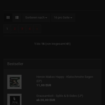
Sortieren nach
pro Seite
Sortieren nach
16 pro Seite
1
2
3
4
»
1
bis
16
(von insgesamt
61
)
Bestseller
Heroin Makes Happy - Klatschmohn Segen
(EP)
11,00 EUR
Grausamkeit - Splits & B-Sides (LP)
ab 20,00 EUR