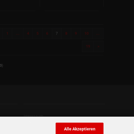
1
...
4
5
6
7
8
9
10
...
19
»
3
)
Kontaktdaten
Impressum
Newsletter
Alle Akzeptieren