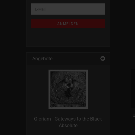
WEITER
E-
ZUR
Mail
NEWSLETTER-
ANMELDUNG
ANMELDEN
Angebote
U
Gloriam - Gateways to the Black
Absolute