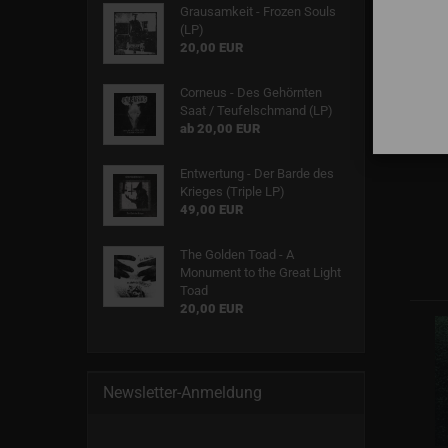
Grausamkeit - Frozen Souls
(LP)
20,00 EUR
Corneus - Des Gehörnten
Saat / Teufelschmand (LP)
ab 20,00 EUR
Entwertung - Der Barde des
Krieges (Triple LP)
49,00 EUR
The Golden Toad - A
Monument to the Great Light
Toad
20,00 EUR
Newsletter-Anmeldung