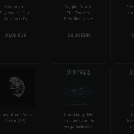
Hasturizm -
Stygian Storm -
Vor
Psychedelic Gate
The Flame of
fra
Walking (LP)
Rebelllion Never
Dies (LP)
20,00 EUR
20,00 EUR
2
nbegotten - Astral
Sternklang - Het
S
Terror (LP)
strijdperk van de
Kris
vergankelijkheid
ne
(LP)