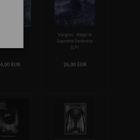
r - Aeons of
Vargrav - Reign in
orrow (LP)
Supreme Darkness
(LP)
4,00 EUR
26,00 EUR