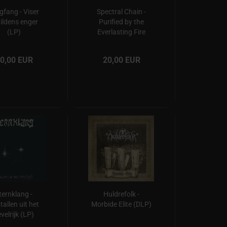
gfang - Viser
Spectral Chain -
 ildens enger
Purified by the
(LP)
Everlasting Fire
(LP)
0,00 EUR
20,00 EUR
ternklang -
Huldrefolk -
tallen uit het
Morbide Elite (DLP)
velrijk (LP)