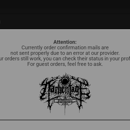
Suche...
:
838)
CD (598)
MERCH / OTHERS (35)
OKKULTES BLUT (78)
Attention:
Currently order confirmation mails are
»
»
Vinyl
not sent properly due to an error at our provider.
12"
r orders still work, you can check their status in your prof
For guest orders, feel free to ask.
Sortieren nach
pro Seite
Sortieren nach
Alle Hersteller
16 pro Seite