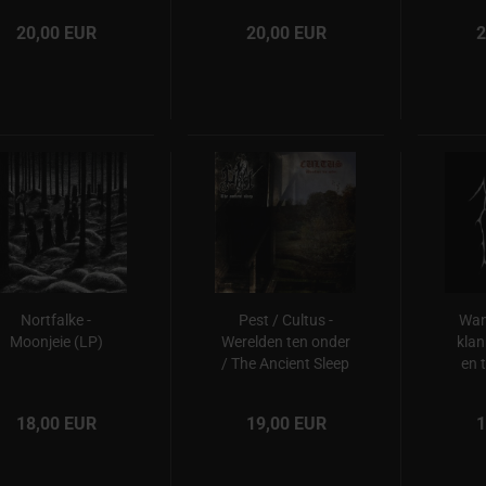
20,00 EUR
20,00 EUR
2
Nortfalke -
Pest / Cultus -
Wan
Moonjeie (LP)
Werelden ten onder
klan
/ The Ancient Sleep
en 
(LP)
18,00 EUR
19,00 EUR
1