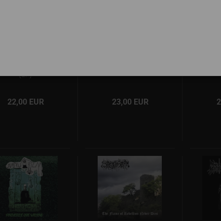
Vritrahn-Werwolf -
Ymir - Ymir (LP)
Ymi
Vritrahn​-​Werwolf
S
(LP)
22,00 EUR
23,00 EUR
2