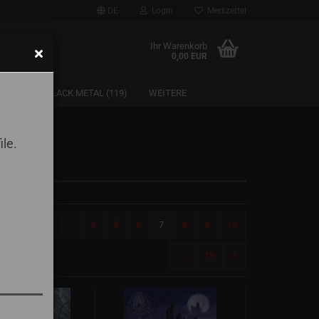
DE
Login
Merkzettel
Ihr Warenkorb
0,00 EUR
SAARLAND BLACK METAL (119)
WEITERE
ile.
«
1
...
4
5
6
7
8
9
10
...
19
»