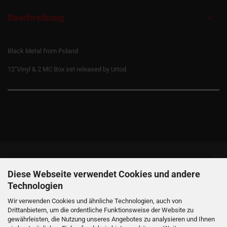
Beschreibung
Black Metal from Poland
12"Vinyl & 2 MC Box set released by Urtod
Informationen
Diese Webseite verwendet Cookies und andere
Technologien
Produkte
Wir verwenden Cookies und ähnliche Technologien, auch von
Drittanbietern, um die ordentliche Funktionsweise der Website zu
gewährleisten, die Nutzung unseres Angebotes zu analysieren und Ihnen
Ihr Konto