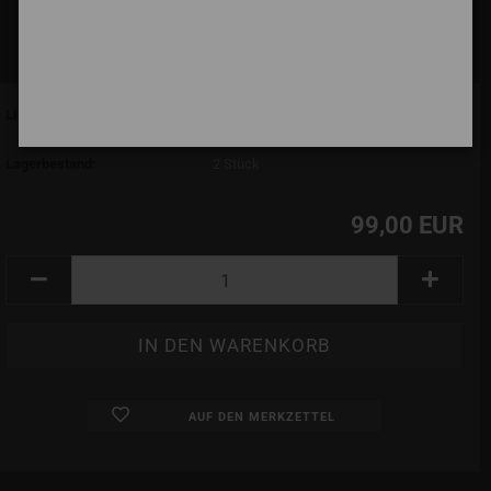
Lieferzeit:
7 Tage (abroad may vary)
(Ausland abweichend)
Lagerbestand:
2
Stück
99,00 EUR
AUF DEN MERKZETTEL