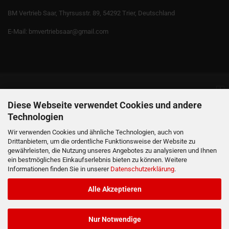
BM Vertrieb Saar, Thyrsusstr. 89, 54292 Trier, Deutschland
E-Mail: bmvertriebsaar@gmail.com
Informationen
Diese Webseite verwendet Cookies und andere
Technologien
Produkte
Wir verwenden Cookies und ähnliche Technologien, auch von
Drittanbietern, um die ordentliche Funktionsweise der Website zu
gewährleisten, die Nutzung unseres Angebotes zu analysieren und Ihnen
Ihr Konto
ein bestmögliches Einkaufserlebnis bieten zu können. Weitere
Informationen finden Sie in unserer
Datenschutzerklärung
.
Kontaktdaten
Alle Akzeptieren
Nur Notwendige