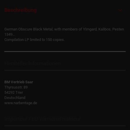
Beschreibung
German Obscure Black Metal, with members of Ylmgard, Kalibos, Pesten
1349...
Compilation LP limited to 150 copies.
Hersteller Informationen
BM Vertrieb Saar
Thyrsusstr. 89
54292 Trier
Deutschland
www.narbentage.de
Importeur / EU-Wirtschaftsakteur