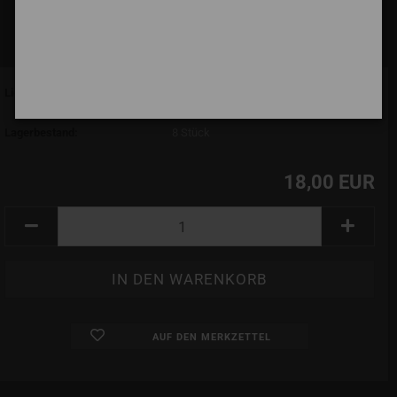
Lieferzeit:
7 Tage (abroad may vary)
(Ausland abweichend)
Lagerbestand:
8
Stück
18,00 EUR
AUF DEN MERKZETTEL