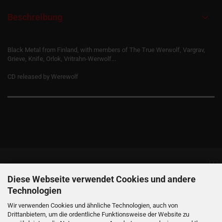
Beschreibung
Black Metal from Finland, with members of The True Werwolf, Vargrav,
Grieve, Knife, Orlok, Vritrahn-Werwolf...
CD released by Werewolf
Informationen
Diese Webseite verwendet Cookies und andere
Technologien
Produkte
Wir verwenden Cookies und ähnliche Technologien, auch von
Drittanbietern, um die ordentliche Funktionsweise der Website zu