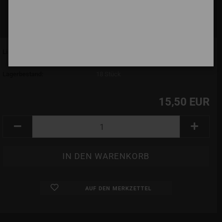
Lieferzeit:
7 Tage (abroad may vary)
(Ausland abweichend)
Lagerbestand:
18
Stück
15,50 EUR
AUF DEN MERKZETTEL