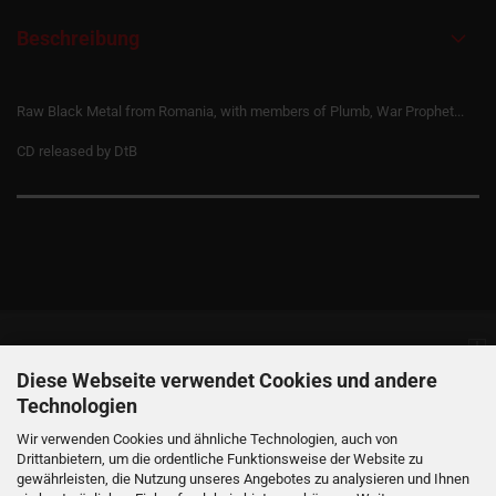
Beschreibung
Raw Black Metal from Romania, with members of Plumb, War Prophet...
CD released by DtB
Informationen
Diese Webseite verwendet Cookies und andere
Technologien
Produkte
Wir verwenden Cookies und ähnliche Technologien, auch von
Drittanbietern, um die ordentliche Funktionsweise der Website zu
gewährleisten, die Nutzung unseres Angebotes zu analysieren und Ihnen
Ihr Konto