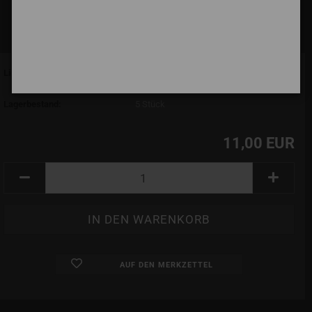
Lieferzeit:
7 Tage (abroad may vary)
(Ausland abweichend)
Lagerbestand:
5
Stück
11,00 EUR
AUF DEN MERKZETTEL