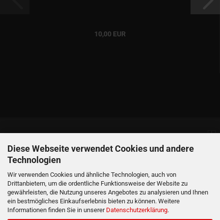
10,00 EUR
Informationen
Diese Webseite verwendet Cookies und andere
Technologien
Produkte
Wir verwenden Cookies und ähnliche Technologien, auch von
Drittanbietern, um die ordentliche Funktionsweise der Website zu
gewährleisten, die Nutzung unseres Angebotes zu analysieren und Ihnen
Ihr Konto
ein bestmögliches Einkaufserlebnis bieten zu können. Weitere
Informationen finden Sie in unserer
Datenschutzerklärung
.