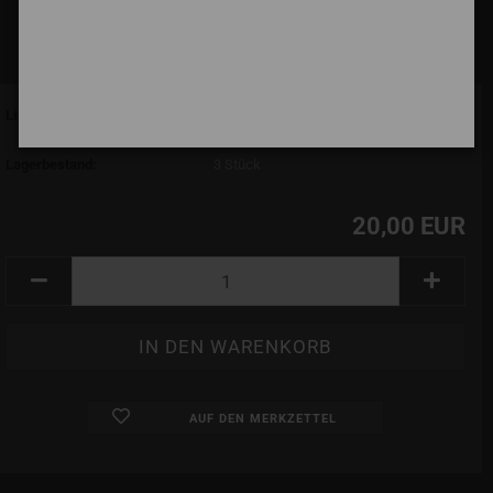
Lieferzeit:
7 Tage (abroad may vary)
(Ausland abweichend)
Lagerbestand:
3
Stück
20,00 EUR
AUF DEN MERKZETTEL