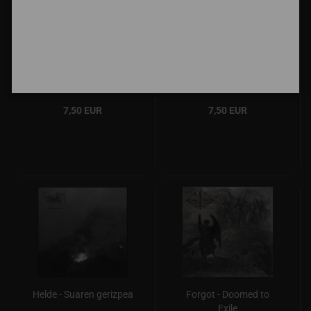
Nyctophobia - Ritual II
Skjaersild / Aisuragua /
(The Will of Darkness)
Wulfheim - Absentia
Luce
7,50 EUR
7,50 EUR
Helde - Suaren gerizpea
Forgot - Doomed to
Exile