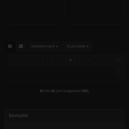
Sortieren nach
pro Seite
Sortieren nach
16 pro Seite
«
1
...
3
4
5
6
7
8
9
...
38
»
81
bis
96
(von insgesamt
596
)
Bestseller