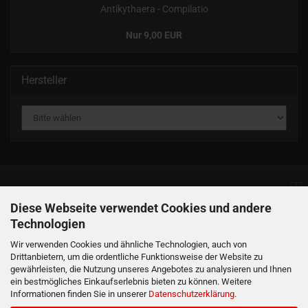
Antikythaera - Compilatio
Nur 9,00 EUR
Hersteller
Informationen
Diese Webseite verwendet Cookies und andere
Technologien
Produkte
Wir verwenden Cookies und ähnliche Technologien, auch von
Drittanbietern, um die ordentliche Funktionsweise der Website zu
gewährleisten, die Nutzung unseres Angebotes zu analysieren und Ihnen
Ihr Konto
ein bestmögliches Einkaufserlebnis bieten zu können. Weitere
Informationen finden Sie in unserer
Datenschutzerklärung
.