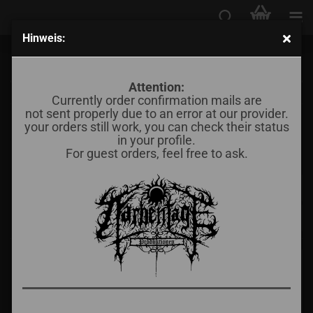
Hinweis:
CD
Attention:
Currently order confirmation mails are
not sent properly due to an error at our provider.
Sortieren nach
Sortieren nach
Alle Hersteller
your orders still work, you can check their status
in your profile.
For guest orders, feel free to ask.
pro Seite
16 pro Seite
«
1
...
3
4
5
6
7
8
9
...
38
»