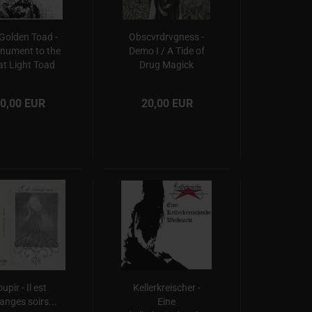
Golden Toad -
Obscvrdrvgness -
nument to the
Demo I / A Tide of
at Light Toad
Drug Magick
0,00 EUR
20,00 EUR
upir - Il est
Kellerkreischer -
ranges soirs...
Eine