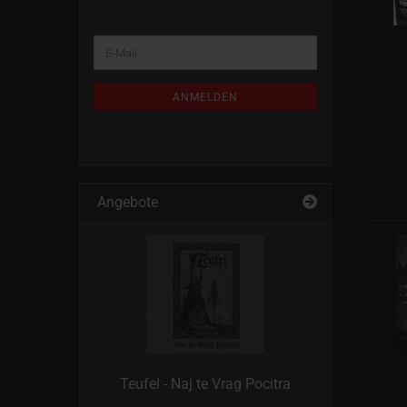
WEITER
E-
ZUR
Mail
NEWSLETTER-
ANMELDUNG
ANMELDEN
Angebote
Teufel - Naj te Vrag Pocitra