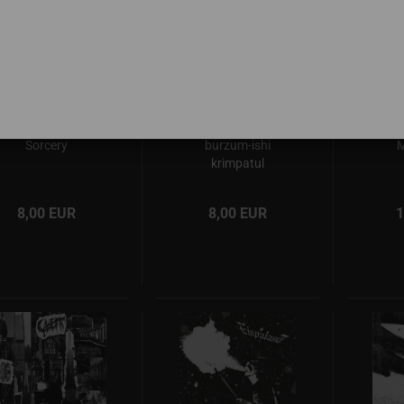
keld - Snakeblood
Nazgûl - Agh
Vas
Sorcery
burzum-ishi
M
krimpatul
8,00 EUR
8,00 EUR
1