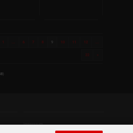
1
...
6
7
8
9
10
11
12
...
22
»
48
)
Kontaktdaten
Impressum
Newsletter