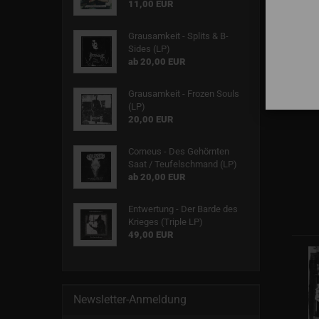
11,00 EUR
Grausamkeit - Splits & B-
Sides (LP)
ab 20,00 EUR
Grausamkeit - Frozen Souls
S
(LP)
20,00 EUR
Corneus - Des Gehörnten
Saat / Teufelschmand (LP)
ab 20,00 EUR
Entwertung - Der Barde des
Krieges (Triple LP)
49,00 EUR
Newsletter-Anmeldung