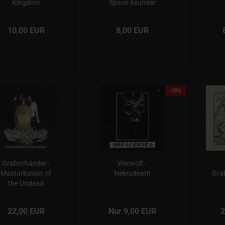
Kingdom
Space Asunder
10,00 EUR
8,00 EUR
-18%
Grabschänder -
Werwolf -
Masturbation of
Nekrodeath
Gra
the Undead
22,00 EUR
Nur 9,00 EUR
2