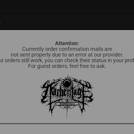
Suche...
:
838)
CD (598)
MERCH / OTHERS (35)
OKKULTES BLUT (78)
Attention:
Currently order confirmation mails are
»
Narbentage Releases
not sent properly due to an error at our provider.
r orders still work, you can check their status in your prof
For guest orders, feel free to ask.
ntage Releases
Sortieren nach
pro Seite
Sortieren nach
16 pro Seite
«