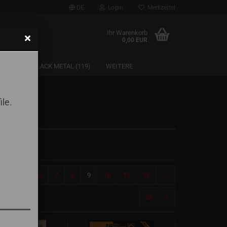
DE
Login
Merkzettel
Ihr Warenkorb
0,00 EUR
SAARLAND BLACK METAL (119)
WEITERE
ile.
1
...
6
7
8
9
10
11
12
...
22
»