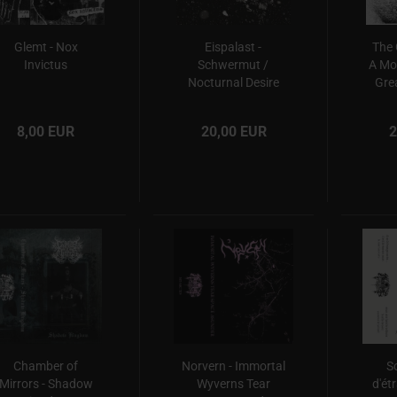
Glemt - Nox
Eispalast -
The 
Invictus
Schwermut /
A Mo
Nocturnal Desire
Gre
8,00 EUR
20,00 EUR
2
Chamber of
Norvern - Immortal
So
Mirrors - Shadow
Wyverns Tear
d'ét