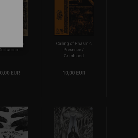
sus - In Atria
Calling of Phasmic
ortuorum
Presence /
Grimblood
0,00 EUR
10,00 EUR