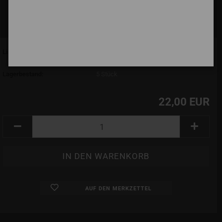
Lieferzeit:
7 Tage (abroad may vary)
(Ausland abweichend)
Lagerbestand:
5
Stück
22,00 EUR
AUF DEN MERKZETTEL