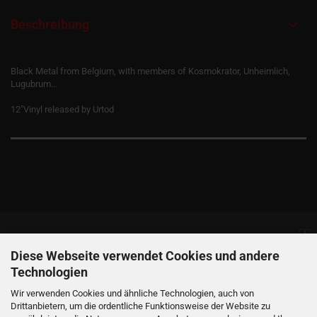
Beschreibung
Black Metal from Belgium, with members of Kosmokrator, Unheimlich,
Lugubrum...
12"Vinyl released by Urtod
Informationen
Diese Webseite verwendet Cookies und andere
Technologien
Produkte
Wir verwenden Cookies und ähnliche Technologien, auch von
Drittanbietern, um die ordentliche Funktionsweise der Website zu