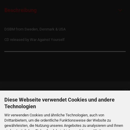
Beschreibung
DSBM from Sweden, Denmark & USA
CD released by War Against Yourself
Informationen
Diese Webseite verwendet Cookies und andere
Technologien
Produkte
Wir verwenden Cookies und ähnliche Technologien, auch von
Drittanbietern, um die ordentliche Funktionsweise der Website zu
gewährleisten, die Nutzung unseres Angebotes zu analysieren und Ihnen
Ihr Konto