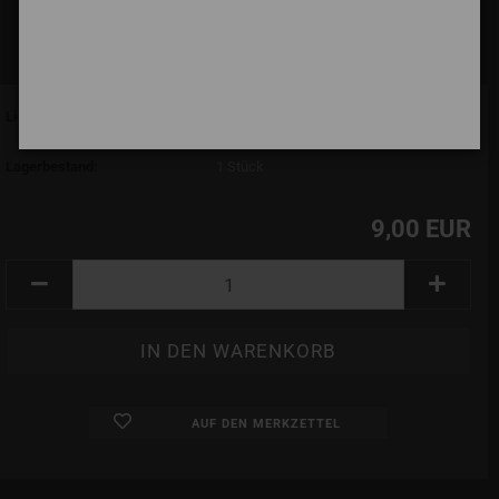
Lieferzeit:
7 Tage (abroad may vary)
(Ausland abweichend)
Lagerbestand:
1
Stück
9,00 EUR
AUF DEN MERKZETTEL