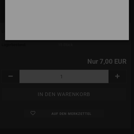
-22%
Lieferzeit:
7 Tage (abroad may vary)
(Ausland abweichend)
Lagerbestand:
15
Stück
Nur 7,00 EUR
AUF DEN MERKZETTEL