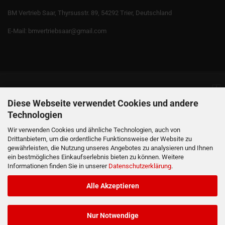
BM Vertrieb Saar, Thyrsusstr. 89, 54292 Trier, Deutschland
E-Mail: bmvertriebsaar@gmail.com
Informationen
Diese Webseite verwendet Cookies und andere
Technologien
Produkte
Wir verwenden Cookies und ähnliche Technologien, auch von
Drittanbietern, um die ordentliche Funktionsweise der Website zu
gewährleisten, die Nutzung unseres Angebotes zu analysieren und Ihnen
Ihr Konto
ein bestmögliches Einkaufserlebnis bieten zu können. Weitere
Informationen finden Sie in unserer
Datenschutzerklärung
.
Kontaktdaten
Alle Akzeptieren
Nur Notwendige