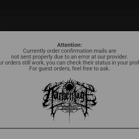
Suche...
:
838)
CD (598)
MERCH / OTHERS (35)
OKKULTES BLUT (78)
Attention:
Currently order confirmation mails are
not sent properly due to an error at our provider.
r orders still work, you can check their status in your prof
He
BM Vertrieb Saar
For guest orders, feel free to ask.
Rit
Lief