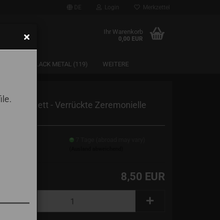
DE
Login
Merkzettel
Ihr Warenkorb
0,00 EUR
SAARLAND BLACK METAL (119)
WEITERE
ile.
xen Kabinett - Verrückte Zeremonielle
uale
erzeit:
7 Tage (abroad may vary)
(Ausland abweichend)
8,50 EUR