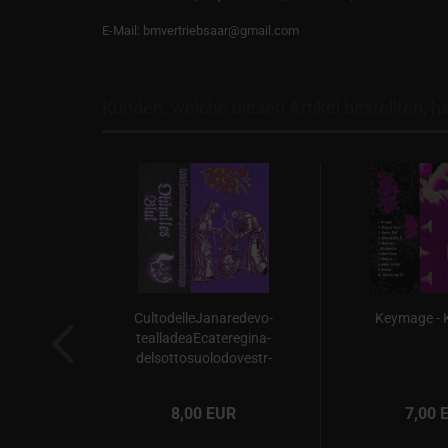
E-Mail: bmvertriebsaar@gmail.com
Kunden, welche diesen Artikel bestellten, h
CultodelleJanaredevo­
Keymage -
tealladeaEcateregina­
delsottosuolodovestr­
aniritualiavvengono...
8,00 EUR
7,00 