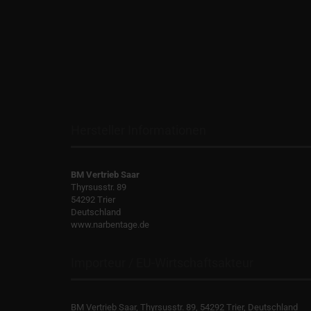
Hersteller Informationen
BM Vertrieb Saar
Thyrsusstr. 89
54292 Trier
Deutschland
www.narbentage.de
Importeur / EU-Wirtschaftsakteur
BM Vertrieb Saar, Thyrsusstr. 89, 54292 Trier, Deutschland