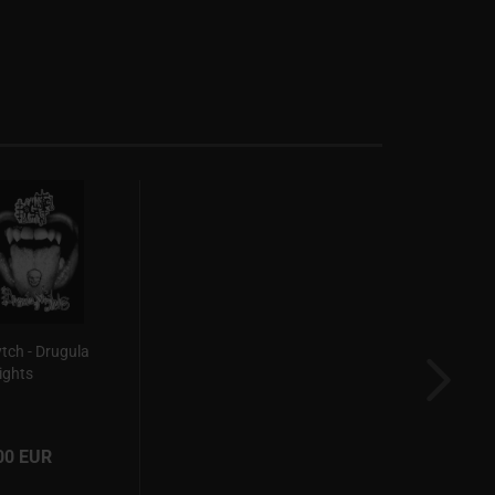
ch - Drugula
ights
00 EUR