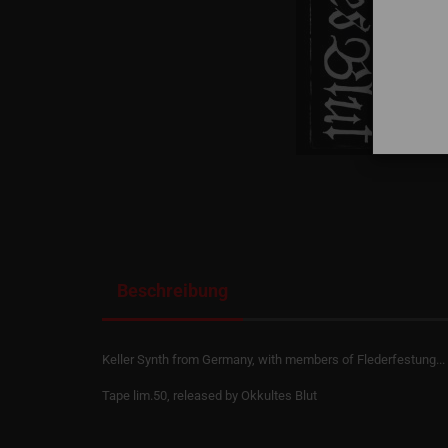
Beschreibung
Keller Synth from Germany, with members of Flederfestung...
Tape lim.50, released by Okkultes Blut