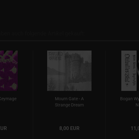
aben auch folgende Artikel gekauft:
 Keymage
Mourn Gate - A
Bogan Wyt
Strange Dream
N
EUR
8,00 EUR
11,