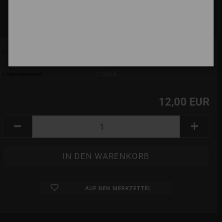
Lieferzeit:
7 Tage (abroad may vary)
(Ausland abweichend)
Lagerbestand:
2
Stück
12,00 EUR
AUF DEN MERKZETTEL