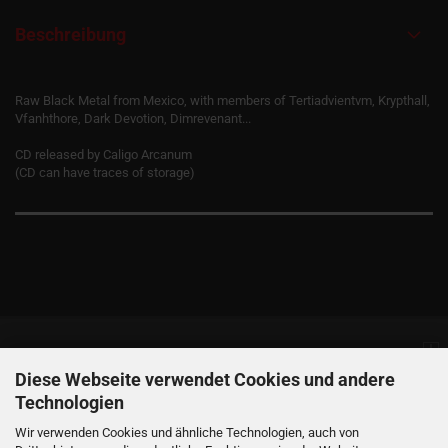
Beschreibung
Raw Black Metal from Mexico, with members of Tertiadvientvm, Krypthall,
Vfanhthore, Dark Devotion, Dimrevenant...
CD released by Caligo Arcanum
(CD can have traces of storage)
Informationen
Diese Webseite verwendet Cookies und andere
Technologien
Produkte
Wir verwenden Cookies und ähnliche Technologien, auch von