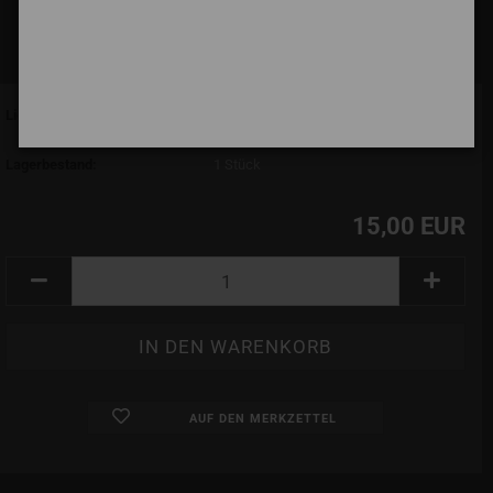
Lieferzeit:
7 Tage (abroad may vary)
(Ausland abweichend)
Lagerbestand:
1
Stück
15,00 EUR
AUF DEN MERKZETTEL