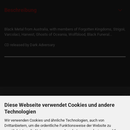
Beschreibung
Black Metal from Australia, with members of Forgotten Kingdoms, Strigoii,
Varcolaci, Harvest, Ghosts of Oceania, Wolfblood, Black Funeral...
CD released by Dark Adversary
Informationen
Diese Webseite verwendet Cookies und andere
Technologien
Produkte
Wir verwenden Cookies und ähnliche Technologien, auch von
Drittanbietern, um die ordentliche Funktionsweise der Website zu