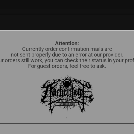
Suche...
:
838)
CD (598)
MERCH / OTHERS (35)
OKKULTES BLUT (78)
Attention:
Currently order confirmation mails are
»
»
Vinyl
not sent properly due to an error at our provider.
7"
r orders still work, you can check their status in your prof
For guest orders, feel free to ask.
Sortieren nach
pro Seite
Sortieren nach
16 pro Seite