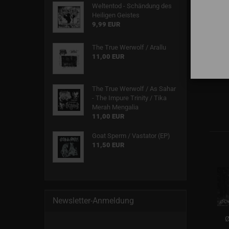
Weltentod - Schändung des
Heiligen Geistes
9,99 EUR
The True Werwolf / Arallu
11,00 EUR
The True Werwolf / As Sahar
- The Impure Trinity / Tika
Merah Mengalia
11,00 EUR
Goat Sperm / Vastator (EP)
11,50 EUR
Newsletter-Anmeldung
Ø