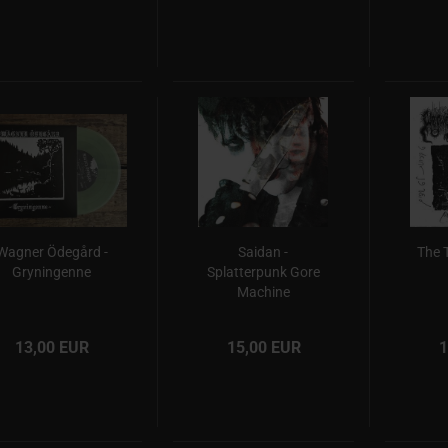
Wagner Ödegård -
Saidan -
The 
Gryningenne
Splatterpunk Gore
Machine
13,00 EUR
15,00 EUR
1