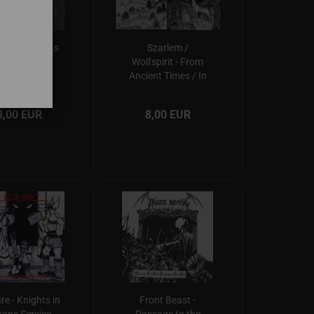
lem - Screams
Szarlem /
m a Chamber
Wolfspirit - From
Ancient Times / In
Battle Rage
8,00 EUR
8,00 EUR
re - Knights in
Front Beast -