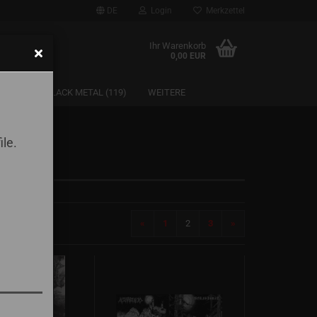
DE
Login
Merkzettel
Ihr Warenkorb
0,00 EUR
SAARLAND BLACK METAL (119)
WEITERE
ile.
«
1
2
3
»