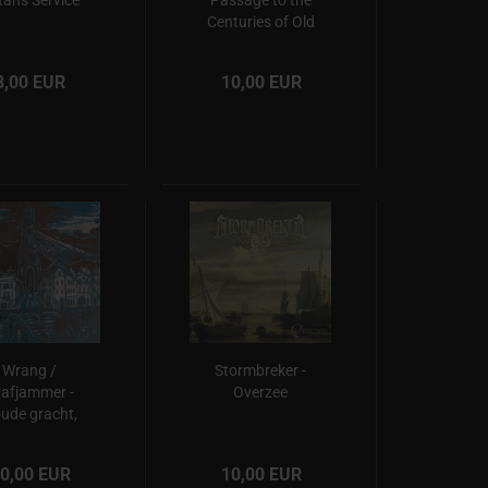
tans Service
Passage to the
Centuries of Old
8,00 EUR
10,00 EUR
Wrang /
Stormbreker -
afjammer -
Overzee
ude gracht,
ramme werf
0,00 EUR
10,00 EUR