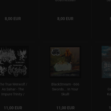
Goatmessiah
Sa
8,00 EUR
8,00 EUR
he True Werwolf /
BlackStream - 666
As Sahar - The
Swords... In Your
Gr
Impure Trinity /
Skull!
Ko
Tika Merah
G
Mengalia
11,00 EUR
11,00 EUR
1