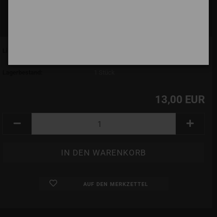
Lieferzeit:
7 Tage (abroad may vary)
(Ausland abweichend)
Lagerbestand:
1
Stück
13,00 EUR
AUF DEN MERKZETTEL