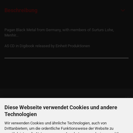
Beschreibung
Pagan Black Metal from Germany, with members of Surturs Lohe,
Menhir...
A5 CD in Digibook released by Einheit Produktionen
Informationen
Diese Webseite verwendet Cookies und andere
Technologien
Produkte
Wir verwenden Cookies und ähnliche Technologien, auch von
Drittanbietern, um die ordentliche Funktionsweise der Website zu