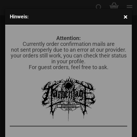
Hinweis:
CD
Attention:
Currently order confirmation mails are
not sent properly due to an error at our provider.
Sortieren nach
Sortieren nach
Alle Hersteller
your orders still work, you can check their status
in your profile.
For guest orders, feel free to ask.
pro Seite
16 pro Seite
«
1
...
33
34
35
36
37
38
»
-50%
-33%