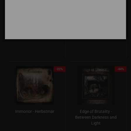
Deformation
Moloch - The Saartanist
Guaranteed - Pagan
Tunes
Girl
Nur 4,00 EUR
Nur 6,66 EUR
-22%
-44%
Immorior - Herbstmär
Edge of Brutality -
Between Darkness and
Light