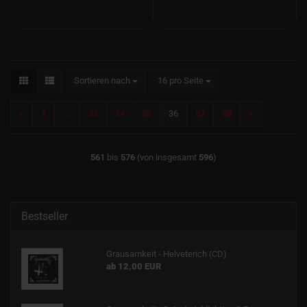
Sortieren nach
pro Seite
Sortieren nach
16 pro Seite
«
1
...
33
34
35
36
37
38
»
561
bis
576
(von insgesamt
596
)
Bestseller
Grausamkeit - Helveterich (CD)
ab 12,00 EUR