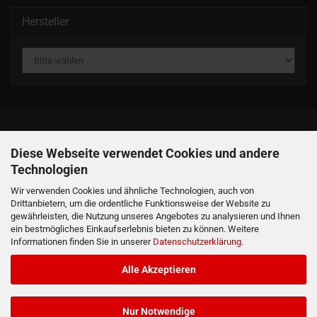
Hersteller
Informationen
Diese Webseite verwendet Cookies und andere
Technologien
Produkte
Wir verwenden Cookies und ähnliche Technologien, auch von
Drittanbietern, um die ordentliche Funktionsweise der Website zu
gewährleisten, die Nutzung unseres Angebotes zu analysieren und Ihnen
Ihr Konto
ein bestmögliches Einkaufserlebnis bieten zu können. Weitere
Informationen finden Sie in unserer
Datenschutzerklärung
.
Kontaktdaten
Alle Akzeptieren
Nur Notwendige